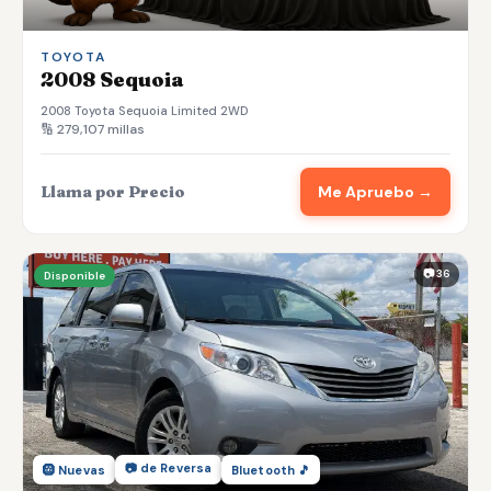
TOYOTA
2008 Sequoia
2008 Toyota Sequoia Limited 2WD
🔢 279,107 millas
Llama por Precio
Me Apruebo →
📷 36
Disponible
📷 de Reversa
🛞 Nuevas
Bluetooth 🎵