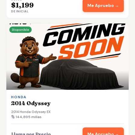
$1,199
Me Apruebo →
DE INICIAL
Disponible
HONDA
2014 Odyssey
2014 Honda Odyssey EX
🔢 144,895 millas
Llama por Precio
Me Apruebo →