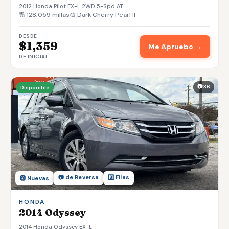
2012 Honda Pilot EX-L 2WD 5-Spd AT
🔢 128,059 millas
🎨 Dark Cherry Pearl II
DESDE
$1,359
Me Apruebo →
DE INICIAL
📷 36
Disponible
📷 de Reversa
3️⃣ Filas
🛞 Nuevas
HONDA
2014 Odyssey
2014 Honda Odyssey EX-L