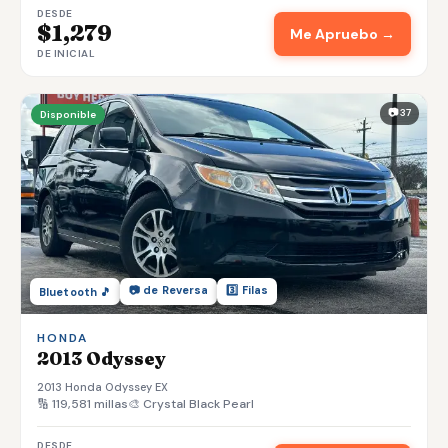
DESDE
$1,279
Me Apruebo →
DE INICIAL
📷 37
Disponible
📷 de Reversa
3️⃣ Filas
Bluetooth 🎵
HONDA
2013 Odyssey
2013 Honda Odyssey EX
🔢 119,581 millas
🎨 Crystal Black Pearl
DESDE