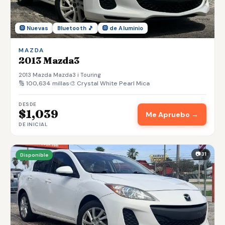
🛞 Nuevas
Bluetooth 🎵
🛞 de Aluminio
MAZDA
2013 Mazda3
2013 Mazda Mazda3 i Touring
🔢 100,634 millas
🎨 Crystal White Pearl Mica
DESDE
$1,039
Me Apruebo →
DE INICIAL
📷 31
Disponible