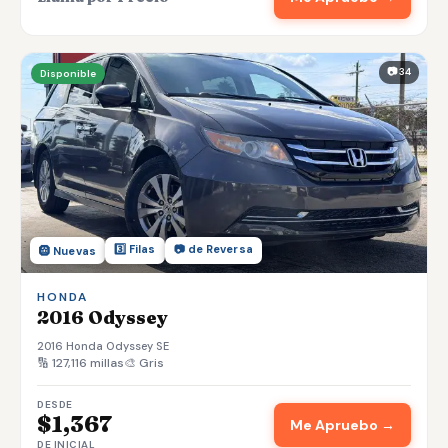
📷 34
Disponible
3️⃣ Filas
📷 de Reversa
🛞 Nuevas
HONDA
2016 Odyssey
2016 Honda Odyssey SE
🔢 127,116 millas
🎨 Gris
DESDE
$1,367
Me Apruebo →
DE INICIAL