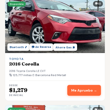
📷 32
Disponible
📷 de Reversa
Bluetooth 🎵
Ahorra Gas ⛽
TOYOTA
2016 Corolla
2016 Toyota Corolla LE CVT
🔢 125,777 millas
🎨 Barcelona Red Metall
DESDE
$1,279
Me Apruebo →
DE INICIAL
📷 30