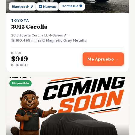
Confiable 🛡️
Bluetooth 🎵
🛞 Nuevas
TOYOTA
2013 Corolla
2013 Toyota Corolla LE 4-Speed AT
🔢 160,499 millas
🎨 Magnetic Gray Metallic
DESDE
$919
Me Apruebo →
DE INICIAL
Disponible