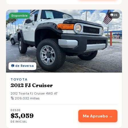
📷 26
Disponible
📷 de Reversa
TOYOTA
2012 FJ Cruiser
2012 Toyota FJ Cruiser 4WD AT
🔢 209,032 millas
DESDE
$3,059
Me Apruebo →
DE INICIAL