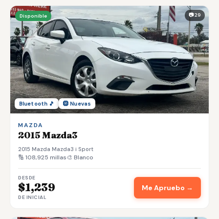
📷 29
Disponible
Bluetooth 🎵
🛞 Nuevas
MAZDA
2015 Mazda3
2015 Mazda Mazda3 i Sport
🔢 108,925 millas
🎨 Blanco
DESDE
$1,239
Me Apruebo →
DE INICIAL