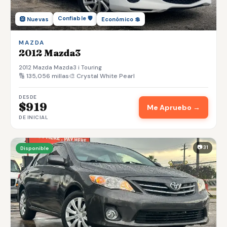
Confiable 🛡️
🛞 Nuevas
Económico 💲
MAZDA
2012 Mazda3
2012 Mazda Mazda3 i Touring
🔢 135,056 millas
🎨 Crystal White Pearl
DESDE
$919
Me Apruebo →
DE INICIAL
📷 31
Disponible