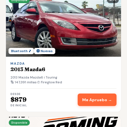
Disponible
Bluetooth 🎵
🛞 Nuevas
MAZDA
2013 Mazda6
2013 Mazda Mazda6 i Touring
🔢 147,391 millas
🎨 Fireglow Red
DESDE
$879
Me Apruebo →
DE INICIAL
Disponible