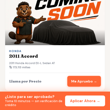
HONDA
2011 Accord
2011 Honda Accord EX-L Sedan AT
🔢 173,113 millas
Llama por Precio
Me Apruebo →
¿Listo para ser aprobado?
📷 31
Aplicar Ahora →
Disponible
Toma 10 minutos — sin verificación de
crédito