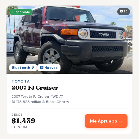
📷 35
Disponible
Bluetooth 🎵
🛞 Nuevas
TOYOTA
2007 FJ Cruiser
2007 Toyota FJ Cruiser 4WD AT
🔢 178,828 millas
🎨 Black Cherry
DESDE
$1,439
Me Apruebo →
DE INICIAL