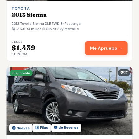
TOYOTA
2013 Sienna
2013 Toyota Sienna XLE FWD 8-Passenger
🔢 136,693 millas
🎨 Silver Sky Metallic
DESDE
$1,439
Me Apruebo →
DE INICIAL
📷 37
Disponible
3️⃣ Filas
📷 de Reversa
🛞 Nuevas