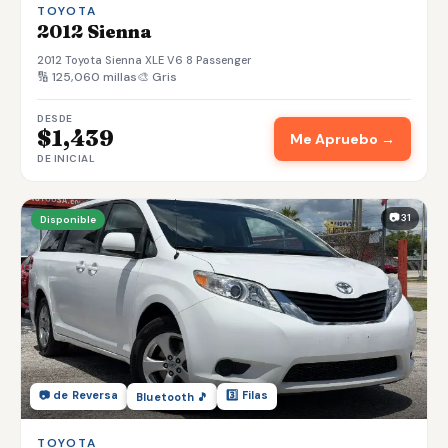
TOYOTA
2012 Sienna
2012 Toyota Sienna XLE V6 8 Passenger
🔢 125,060 millas
🎨 Gris
DESDE
$1,439
Me Apruebo →
DE INICIAL
📷 31
Disponible
📷 de Reversa
3️⃣ Filas
Bluetooth 🎵
TOYOTA