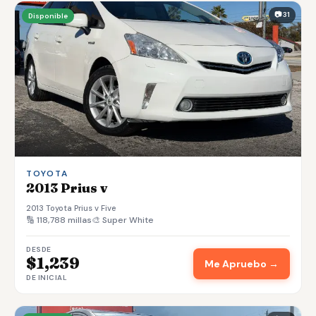
📷 31
Disponible
TOYOTA
2013 Prius v
2013 Toyota Prius v Five
🔢 118,788 millas
🎨 Super White
DESDE
$1,239
Me Apruebo →
DE INICIAL