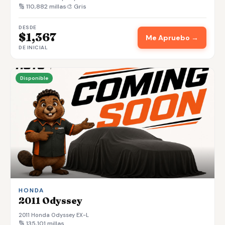
🔢 110,882 millas
🎨 Gris
DESDE
$1,367
Me Apruebo →
DE INICIAL
Disponible
HONDA
2011 Odyssey
2011 Honda Odyssey EX-L
🔢 135,101 millas