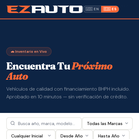
✓ Crédito Malo OK
· Aprobado en 10 Minutos · Sin Consulta de
🇺🇸 EN
🇪🇸 ES
Crédito ·
📍 1612 W. Memorial Blvd, Lakeland FL
Inventario
Garantía
🚗 Inventario en Vivo
Hacer un Pago
Encuentra Tu
Próximo
Auto
CPI
Vehículos de calidad con financiamiento BHPH incluido.
Servicio y Reparación
Aprobado en 10 minutos — sin verificación de crédito.
Nosotros
Contacto