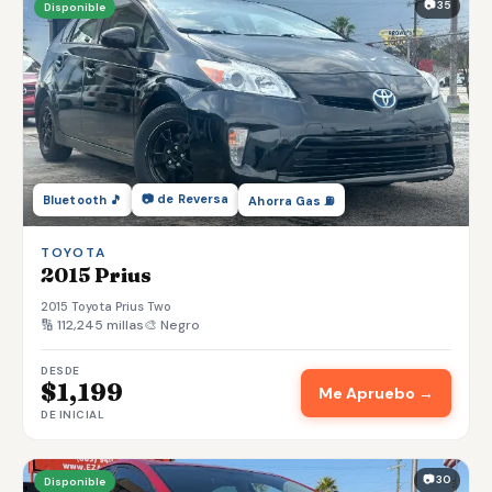
📷 35
Disponible
📷 de Reversa
Bluetooth 🎵
Ahorra Gas ⛽
TOYOTA
2015 Prius
2015 Toyota Prius Two
🔢 112,245 millas
🎨 Negro
DESDE
$1,199
Me Apruebo →
DE INICIAL
📷 30
Disponible