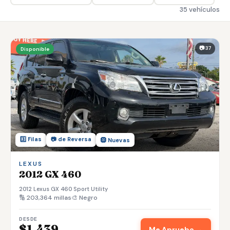
Aplicar — Aprobación en 10 Min →
35 vehículos
(863) 940-9675
Autos Usados en Venta en Lakeland, 
📷 37
Disponible
3️⃣ Filas
📷 de Reversa
🛞 Nuevas
LEXUS
2012 GX 460
2012 Lexus GX 460 Sport Utility
🔢 203,364 millas
🎨 Negro
DESDE
$1,439
Me Apruebo →