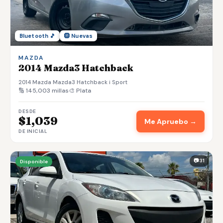
Bluetooth 🎵
🛞 Nuevas
MAZDA
2014 Mazda3 Hatchback
2014 Mazda Mazda3 Hatchback i Sport
🔢 145,003 millas
🎨 Plata
DESDE
$1,039
Me Apruebo →
DE INICIAL
📷 31
Disponible