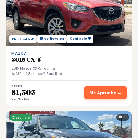
📷 de Reversa
Confiable 🛡️
Bluetooth 🎵
MAZDA
2015 CX-5
2015 Mazda CX-5 Touring
🔢 132,448 millas
🎨 Soul Red
DESDE
$1,303
Me Apruebo →
DE INICIAL
📷 36
Disponible