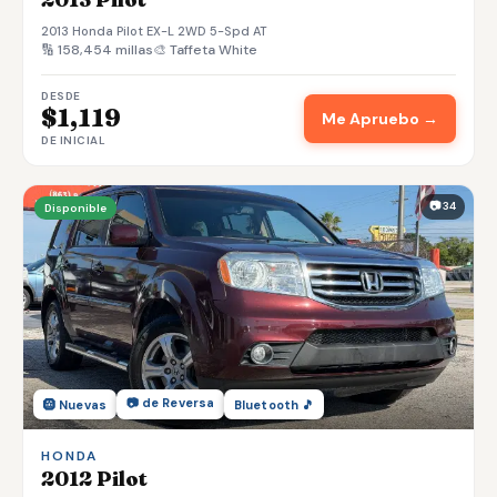
2013 Honda Pilot EX-L 2WD 5-Spd AT
🔢 158,454 millas
🎨 Taffeta White
DESDE
$1,119
Me Apruebo →
DE INICIAL
📷 34
Disponible
📷 de Reversa
🛞 Nuevas
Bluetooth 🎵
HONDA
2012 Pilot