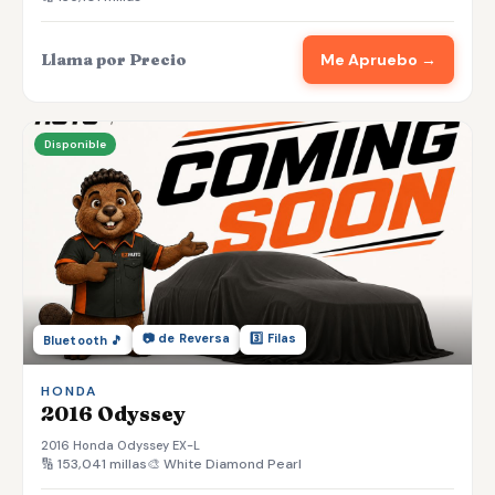
Llama por Precio
Me Apruebo →
Disponible
📷 de Reversa
3️⃣ Filas
Bluetooth 🎵
HONDA
2016 Odyssey
2016 Honda Odyssey EX-L
🔢 153,041 millas
🎨 White Diamond Pearl