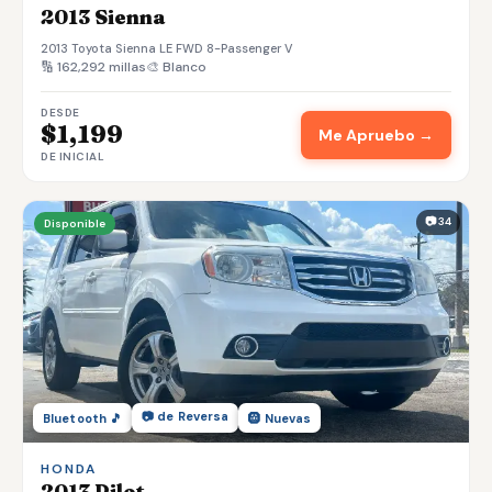
2013 Sienna
2013 Toyota Sienna LE FWD 8-Passenger V
🔢 162,292 millas
🎨 Blanco
DESDE
$1,199
Me Apruebo →
DE INICIAL
📷 34
Disponible
📷 de Reversa
Bluetooth 🎵
🛞 Nuevas
HONDA
2013 Pilot