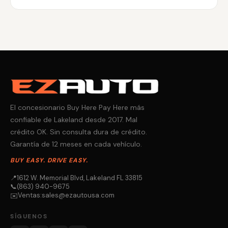
El concesionario Buy Here Pay Here más
confiable de Lakeland desde 2017. Mal
crédito OK. Sin consulta dura de crédito.
Garantía de 12 meses en cada vehículo.
BUY EASY. DRIVE EASY.
📍
1612 W. Memorial Blvd, Lakeland FL 33815
📞
(863) 940-9675
Ventas:
sales@ezautousa.com
✉️
SÍGUENOS