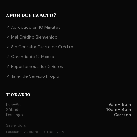
¿POR QUÉ EZ AUTO?
✓ Aprobado en 10 Minutos
✓ Mal Crédito Bienvenido
✓ Sin Consulta Fuerte de Crédito
✓ Garantía de 12 Meses
✓ Reportamos a los 3 Burós
✓ Taller de Servicio Propio
HORARIO
Lun–Vie
9am – 6pm
Sábado
10am – 4pm
Domingo
Cerrado
Sirviendo a:
Lakeland · Auburndale · Plant City