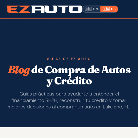
✓ Crédito Malo OK
· Aprobado en 10 Minutos · Sin Consulta de
🇺🇸 EN
🇪🇸 ES
Crédito ·
📍 1612 W. Memorial Blvd, Lakeland FL
Inventario
Garantía
Hacer un Pago
GUÍAS DE EZ AUTO
Blog
de Compra de Autos
CPI
y Crédito
Servicio y Reparación
Guías prácticas para ayudarte a entender el
financiamiento BHPH, reconstruir tu crédito y tomar
Nosotros
mejores decisiones al comprar un auto en Lakeland, FL.
Contacto