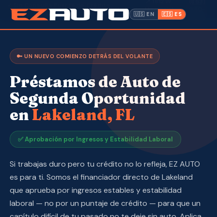
·
📍 1612 W.
(863)
✓ Sin Consulta Fuerte de Crédito
Lakeland,
Memorial
·
940-
— Aprobación por Ingresos
🇺🇸 EN
🇪🇸 ES
FL ·
Blvd
9675
Inventario
🔑 UN NUEVO COMIENZO DETRÁS DEL VOLANTE
Garantía
Préstamos de Auto de
Hacer un Pago
Segunda Oportunidad
en
Lakeland, FL
CPI
Servicio y Reparación
✅ Aprobación por Ingresos y Estabilidad Laboral
Si trabajas duro pero tu crédito no lo refleja, EZ AUTO
Nosotros
es para ti. Somos el financiador directo de Lakeland
Contacto
que aprueba por ingresos estables y estabilidad
laboral — no por un puntaje de crédito — para que un
capítulo difícil de tu pasado no te deje sin auto. Aplica