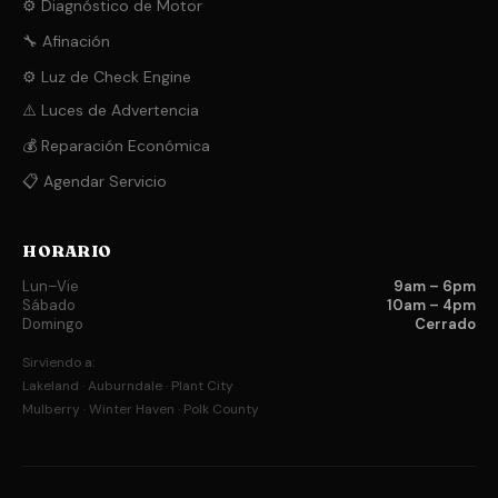
⚙️ Diagnóstico de Motor
🔧 Afinación
⚙️ Luz de Check Engine
⚠️ Luces de Advertencia
💰 Reparación Económica
📋 Agendar Servicio
HORARIO
Lun–Vie
9am – 6pm
Sábado
10am – 4pm
Domingo
Cerrado
Sirviendo a:
Lakeland · Auburndale · Plant City
Mulberry · Winter Haven · Polk County