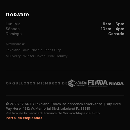
HORARIO
Lun–Vie
9am – 6pm
Sábado
10am – 4pm
Domingo
Cerrado
Sirviendo a:
Lakeland · Auburndale · Plant City
Mulberry · Winter Haven · Polk County
ORGULLOSOS MIEMBROS DE
© 2026 EZ AUTO Lakeland. Todos los derechos reservados.
| Buy Here
Pay Here | 1612 W. Memorial Blvd, Lakeland FL 33815
Política de Privacidad
Términos de Servicio
Mapa del Sitio
Portal de Empleados