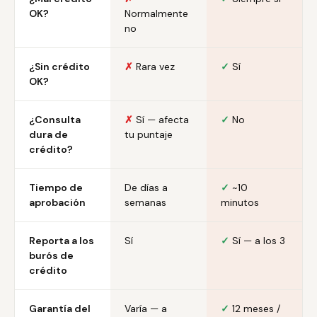
OK?
Normalmente
no
¿Sin crédito
✗
Rara vez
✓
Sí
OK?
¿Consulta
✗
Sí — afecta
✓
No
dura de
tu puntaje
crédito?
Tiempo de
De días a
✓
~10
aprobación
semanas
minutos
Reporta a los
Sí
✓
Sí — a los 3
burós de
crédito
Garantía del
Varía — a
✓
12 meses /