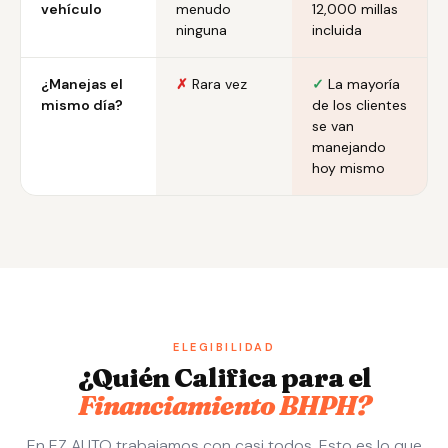
vehículo
menudo
12,000 millas
ninguna
incluida
¿Manejas el
✗
Rara vez
✓
La mayoría
mismo día?
de los clientes
se van
manejando
hoy mismo
ELEGIBILIDAD
¿Quién Califica para el
Financiamiento BHPH?
En EZ AUTO trabajamos con casi todos. Esto es lo que