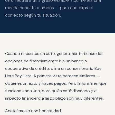
otro requiere un ingreso estable. Aquí tienes una
Aplicar — Aprobación en 10 Min →
mirada honesta a ambos — para que elijas el
correcto según tu situación.
(863) 940-9675
Cuando necesitas un auto, generalmente tienes dos
opciones de financiamiento: ir a un banco o
cooperativa de crédito, o ir a un concesionario Buy
Here Pay Here. A primera vista parecen similares —
obtienes un auto y haces pagos. Pero la forma en que
funciona cada uno, para quién está diseñado y el
impacto financiero a largo plazo son muy diferentes.
Analicémoslo con honestidad.