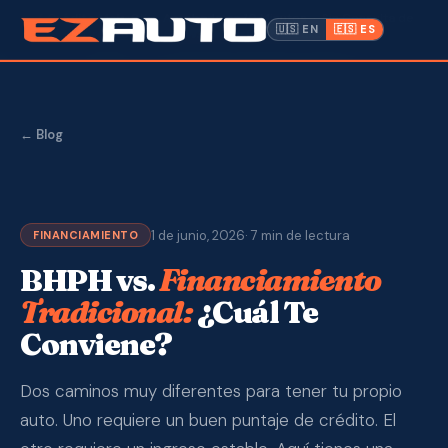
✓ Crédito Malo OK
· Aprobado en 10 Minutos · Sin Consulta de
🇺🇸 EN
🇪🇸 ES
Crédito ·
📍 1612 W. Memorial Blvd, Lakeland FL
Inventario
Garantía
← Blog
Hacer un Pago
1 de junio, 2026
· 7 min de lectura
CPI
FINANCIAMIENTO
BHPH vs.
Financiamiento
Servicio y Reparación
Tradicional:
¿Cuál Te
Conviene?
Nosotros
Dos caminos muy diferentes para tener tu propio
Contacto
auto. Uno requiere un buen puntaje de crédito. El