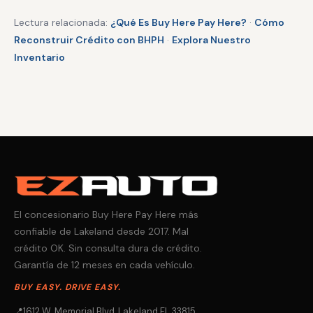
Lectura relacionada:
¿Qué Es Buy Here Pay Here?
·
Cómo
Reconstruir Crédito con BHPH
·
Explora Nuestro
Inventario
El concesionario Buy Here Pay Here más
confiable de Lakeland desde 2017. Mal
crédito OK. Sin consulta dura de crédito.
Garantía de 12 meses en cada vehículo.
BUY EASY. DRIVE EASY.
📍
1612 W. Memorial Blvd, Lakeland FL 33815