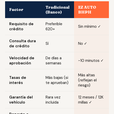
Tradicional
EZ AUTO
Factor
(Banco)
BHPH
Requisito de
Preferible
Sin mínimo ✓
crédito
620+
Consulta dura
Sí
No ✓
de crédito
Velocidad de
De días a
~10 minutos ✓
aprobación
semanas
Más altas
Tasas de
Más bajas (si
(reflejan el
interés
te aprueban)
riesgo)
Garantía del
Rara vez
12 meses / 12K
vehículo
incluida
millas ✓