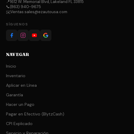
📍
1612 W. Memorial Blvd, Lakeland FL 33815
📞
(863) 940-9675
Ventas:
sales@ezautousa.com
✉️
SÍGUENOS
NAVEGAR
Inicio
Inventario
Aplicar en Línea
Garantía
Hacer un Pago
Pagar en Efectivo (BlytzCash)
CPI Explicado
Servicio y Reparación