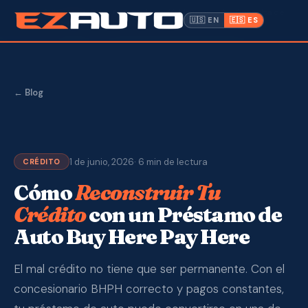
✓ Crédito Malo OK
· Aprobado en 10 Minutos · Sin Consulta de
🇺🇸 EN
🇪🇸 ES
Crédito ·
📍 1612 W. Memorial Blvd, Lakeland FL
Inventario
Garantía
← Blog
Hacer un Pago
1 de junio, 2026
· 6 min de lectura
CPI
CRÉDITO
Cómo
Reconstruir Tu
Servicio y Reparación
Crédito
con un Préstamo de
Auto Buy Here Pay Here
Nosotros
El mal crédito no tiene que ser permanente. Con el
Contacto
concesionario BHPH correcto y pagos constantes,