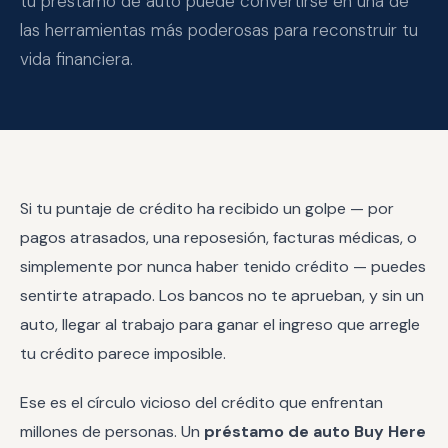
tu préstamo de auto puede convertirse en una de
Aplicar — Aprobación en 10 Min →
las herramientas más poderosas para reconstruir tu
vida financiera.
(863) 940-9675
Si tu puntaje de crédito ha recibido un golpe — por
pagos atrasados, una reposesión, facturas médicas, o
simplemente por nunca haber tenido crédito — puedes
sentirte atrapado. Los bancos no te aprueban, y sin un
auto, llegar al trabajo para ganar el ingreso que arregle
tu crédito parece imposible.
Ese es el círculo vicioso del crédito que enfrentan
millones de personas. Un
préstamo de auto Buy Here