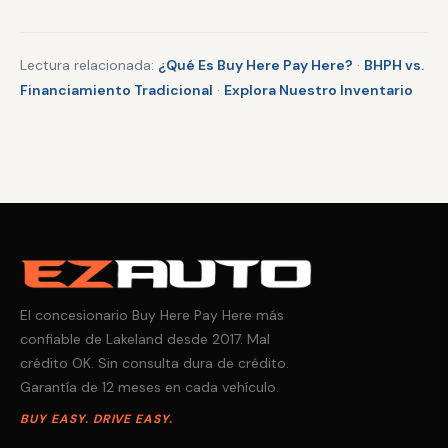
Lectura relacionada:
¿Qué Es Buy Here Pay Here?
·
BHPH vs.
Financiamiento Tradicional
·
Explora Nuestro Inventario
El concesionario Buy Here Pay Here más
confiable de Lakeland desde 2017. Mal
crédito OK. Sin consulta dura de crédito.
Garantía de 12 meses en cada vehículo.
BUY EASY. DRIVE EASY.