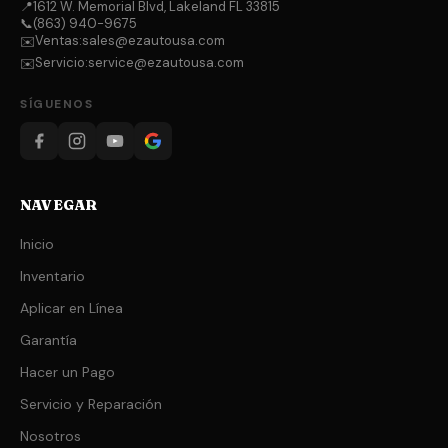
📍
1612 W. Memorial Blvd, Lakeland FL 33815
📞
(863) 940-9675
Ventas:
sales@ezautousa.com
✉️
Servicio:
service@ezautousa.com
✉️
SÍGUENOS
NAVEGAR
Inicio
Inventario
Aplicar en Línea
Garantía
Hacer un Pago
Servicio y Reparación
Nosotros