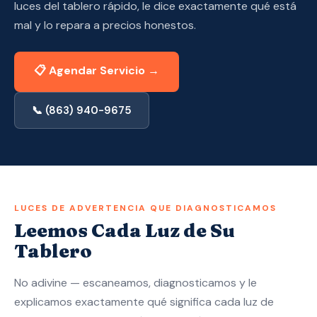
luces del tablero rápido, le dice exactamente qué está
Aplique Ahora — Aprobado en 10 Min →
mal y lo repara a precios honestos.
(863) 940-9675
📋 Agendar Servicio →
📞 (863) 940-9675
LUCES DE ADVERTENCIA QUE DIAGNOSTICAMOS
Leemos Cada Luz de Su
Tablero
No adivine — escaneamos, diagnosticamos y le
explicamos exactamente qué significa cada luz de