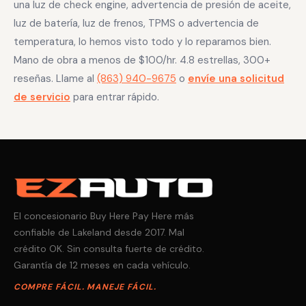
una luz de check engine, advertencia de presión de aceite,
luz de batería, luz de frenos, TPMS o advertencia de
temperatura, lo hemos visto todo y lo reparamos bien.
Mano de obra a menos de $100/hr. 4.8 estrellas, 300+
reseñas. Llame al
(863) 940-9675
o
envíe una solicitud
de servicio
para entrar rápido.
El concesionario Buy Here Pay Here más
confiable de Lakeland desde 2017. Mal
crédito OK. Sin consulta fuerte de crédito.
Garantía de 12 meses en cada vehículo.
COMPRE FÁCIL. MANEJE FÁCIL.