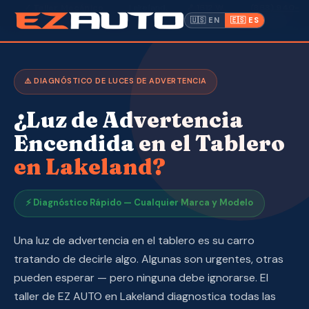
✓ Taller Mecánico
· Lakeland,
📍 1612 W.
(863) 940-
·
Abierto a Todos
FL ·
Memorial Blvd
9675
🇺🇸 EN
🇪🇸 ES
Inventario
⚠️ DIAGNÓSTICO DE LUCES DE ADVERTENCIA
Garantía
¿Luz de Advertencia
Hacer un Pago
Encendida en el Tablero
en Lakeland?
CPI
Servicio y Reparación
⚡ Diagnóstico Rápido — Cualquier Marca y Modelo
Nosotros
Una luz de advertencia en el tablero es su carro
tratando de decirle algo. Algunas son urgentes, otras
Contacto
pueden esperar — pero ninguna debe ignorarse. El
taller de EZ AUTO en Lakeland diagnostica todas las