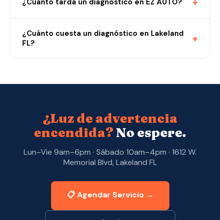
+
¿Cuánto tarda un diagnóstico en EZ AUTO?
¿Cuánto cuesta un diagnóstico en Lakeland
+
FL?
¿Luz de advertencia
encendida?
No espere.
Lun–Vie 9am–6pm · Sábado 10am–4pm · 1612 W.
Memorial Blvd, Lakeland FL
📋 Agendar Servicio →