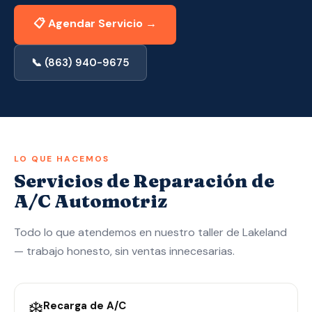
Aplicar Ahora — Aprobado en 10 Min →
📋 Agendar Servicio →
(863) 940-9675
📞 (863) 940-9675
LO QUE HACEMOS
Servicios de Reparación de
A/C Automotriz
Todo lo que atendemos en nuestro taller de Lakeland
— trabajo honesto, sin ventas innecesarias.
❄️
Recarga de A/C