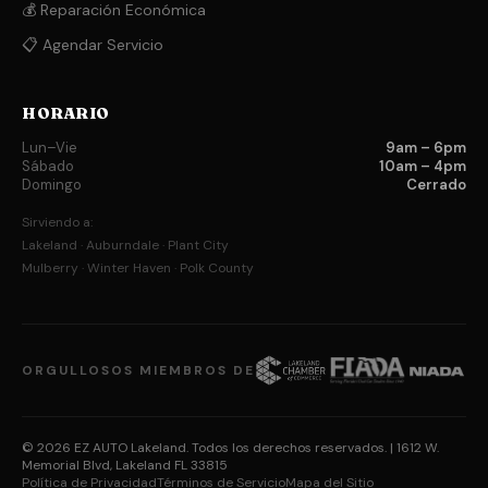
💰 Reparación Económica
📋 Agendar Servicio
HORARIO
Lun–Vie
9am – 6pm
Sábado
10am – 4pm
Domingo
Cerrado
Sirviendo a:
Lakeland · Auburndale · Plant City
Mulberry · Winter Haven · Polk County
ORGULLOSOS MIEMBROS DE
© 2026 EZ AUTO Lakeland. Todos los derechos reservados.
| 1612 W.
Memorial Blvd, Lakeland FL 33815
Política de Privacidad
Términos de Servicio
Mapa del Sitio