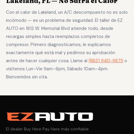
Lakeland, FL — No Sufra el Calor
Con el calor de Lakeland, un A/C descompuesto no es solo
incómodo — es un problema de seguridad. El taller de EZ
AUTO en 1612 W. Memorial Blvd atiende todo, desde
recargas simples hasta reemplazos completos de
compresor. Primero diagnosticamos, le explicamos
exactamente qué está mal y pedimos su aprobación
antes de hacer cualquier cosa. Llame al
(863) 940-9675
o
visítenos Lun–Vie 9am–6pm, Sábado 10am–4pm.
Bienvenidos sin cita.
El dealer Buy Here Pay Here más confiable