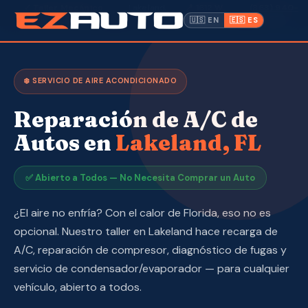
✓ Taller Mecánico
· Lakeland,
📍 1612 W.
(863) 940-
·
Abierto a Todos
FL ·
Memorial Blvd
9675
🇺🇸 EN
🇪🇸 ES
Inventario
❄️ SERVICIO DE AIRE ACONDICIONADO
Garantía
Reparación de A/C de
Hacer un Pago
Autos en
Lakeland, FL
CPI
✅ Abierto a Todos — No Necesita Comprar un Auto
Servicio y Reparación
¿El aire no enfría? Con el calor de Florida, eso no es
opcional. Nuestro taller en Lakeland hace recarga de
Nosotros
A/C, reparación de compresor, diagnóstico de fugas y
servicio de condensador/evaporador — para cualquier
Contacto
vehículo, abierto a todos.