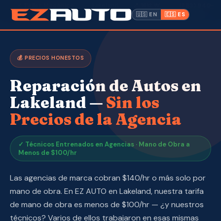
✓ Taller Mecánico
· Lakeland,
📍 1612 W.
(863) 940-
·
Abierto a Todos
FL ·
Memorial Blvd
9675
🇺🇸 EN
🇪🇸 ES
Inventario
💰 PRECIOS HONESTOS
Garantía
Reparación de Autos en
Hacer un Pago
Lakeland —
Sin los
Precios de la Agencia
CPI
Servicio y Reparación
✓ Técnicos Entrenados en Agencias · Mano de Obra a
Menos de $100/hr
Nosotros
Las agencias de marca cobran $140/hr o más solo por
mano de obra. En EZ AUTO en Lakeland, nuestra tarifa
Contacto
de mano de obra es menos de $100/hr — ¿y nuestros
técnicos? Varios de ellos trabajaron en esas mismas