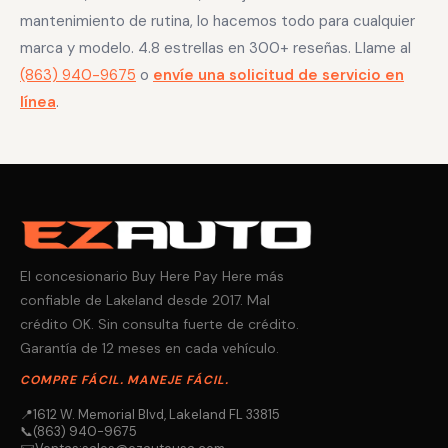
mantenimiento de rutina, lo hacemos todo para cualquier
marca y modelo. 4.8 estrellas en 300+ reseñas. Llame al
(863) 940-9675
o
envíe una solicitud de servicio en
línea
.
El concesionario Buy Here Pay Here más
confiable de Lakeland desde 2017. Mal
crédito OK. Sin consulta fuerte de crédito.
Garantía de 12 meses en cada vehículo.
COMPRE FÁCIL. MANEJE FÁCIL.
📍
1612 W. Memorial Blvd, Lakeland FL 33815
📞
(863) 940-9675