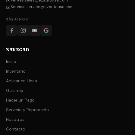
Ventas:
sales@ezautousa.com
✉️
Servicio:
service@ezautousa.com
✉️
SÍGUENOS
NAVEGAR
Inicio
Inventario
Aplicar en Línea
Garantía
Hacer un Pago
Servicio y Reparación
Nosotros
Contacto