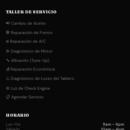
TALLER DE SERVICIO
📢 Cambio de Aceite
🛑 Reparación de Frenos
❄️ Reparación de A/C
⚙️ Diagnóstico de Motor
🔧 Afinación (Tune-Up)
💰 Reparación Económica
⚠️ Diagnóstico de Luces del Tablero
⚙️ Luz de Check Engine
📋 Agendar Servicio
HORARIO
Lun–Vie
9am – 6pm
Sábado
10am – 4pm