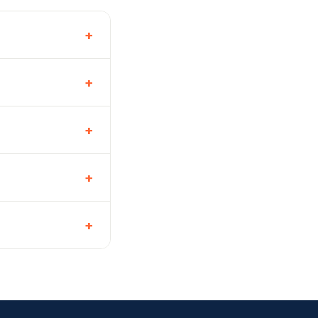
+
+
+
+
+