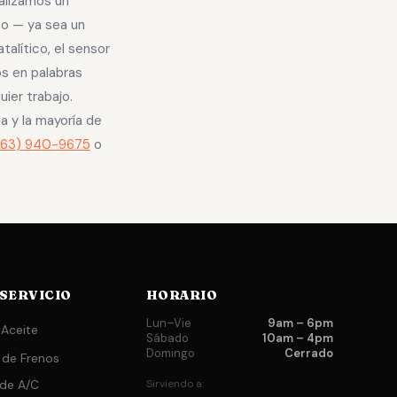
ealizamos un
to — ya sea un
talítico, el sensor
os en palabras
ier trabajo.
a y la mayoría de
863) 940-9675
o
 SERVICIO
HORARIO
Lun–Vie
9am – 6pm
Aceite
Sábado
10am – 4pm
Domingo
Cerrado
 de Frenos
 de A/C
Sirviendo a: