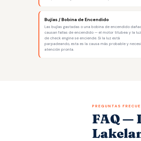
Bujías / Bobina de Encendido
Las bujías gastadas o una bobina de encendido daña
causan fallas de encendido — el motor titubea y la luz
de check engine se enciende. Si la luz está
parpadeando, esta es la causa más probable y neces
atención pronta.
PREGUNTAS FRECUE
FAQ — L
Lakela