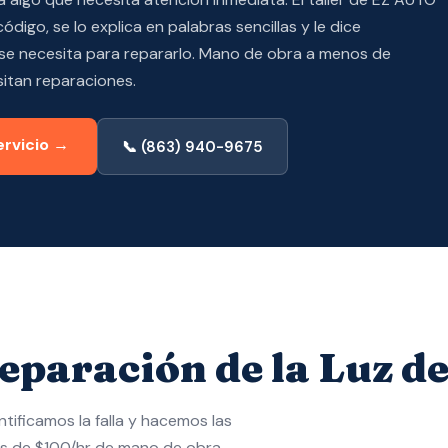
código, se lo explica en palabras sencillas y le dice
e necesita para repararlo. Mano de obra a menos de
sitan reparaciones.
ervicio →
📞 (863) 940-9675
eparación de la Luz d
tificamos la falla y hacemos las
s de $100/hr de mano de obra.