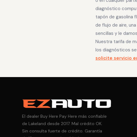
o en cualquier part
diagnóstico computa
tapón de gasolina f
de flujo de aire, un
sencillas y le damo
Nuestra tarifa de m
los diagnósticos se
solicite servicio e
El dealer Buy Here Pay Here más confiable
de Lakeland desde 2017. Mal crédito OK.
Sin consulta fuerte de crédito. Garantía