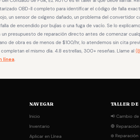
e del Condado de Polk, EZ AUTO es el taller al que debe llamar. R
rizado OBD-II completo para identificar el código de falla exac
lojo, un sensor de oxígeno dañado, un problema del convertidor ca
a falla de encendido por bujías o una fuga de vacío. Se lo explicam
s un presupuesto de reparación directo antes de comenzar cualqu
ano de obra es de menos de $100/hr, lo atendemos sin cita previ
 completan el mismo día. 4.8 estrellas, 300+ reseñas. Llame al
(
n línea
.
NAVEGAR
TALLER DE
Inicio
📢 Cambio de 
Inventario
🛑 Reparación
❄️ Reparación
Aplicar en Línea