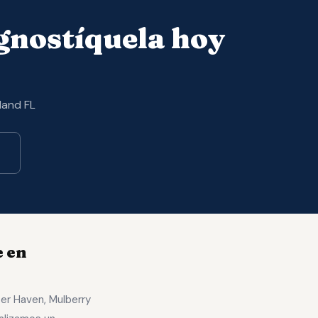
nostíquela hoy
land FL
e en
ter Haven, Mulberry