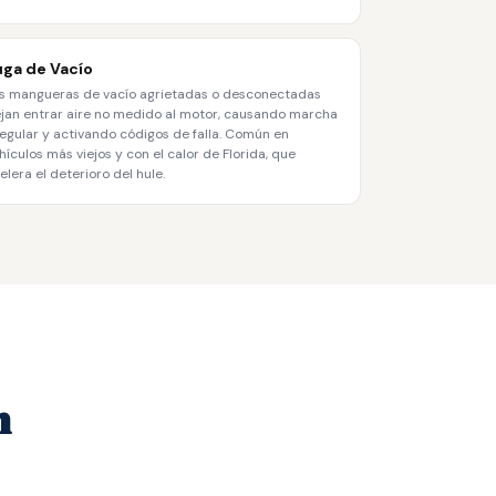
uga de Vacío
s mangueras de vacío agrietadas o desconectadas
jan entrar aire no medido al motor, causando marcha
regular y activando códigos de falla. Común en
hículos más viejos y con el calor de Florida, que
elera el deterioro del hule.
n