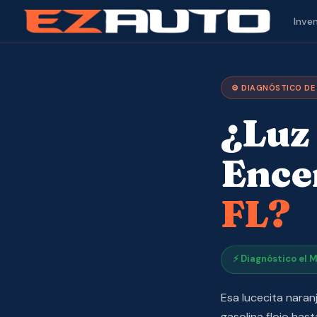
✓ Taller de 
Inve
⚙️ DIAGNÓSTICO DE
¿Luz
Ence
FL?
⚡ Diagnóstico el M
Esa lucecita nara
gasolina flojo has