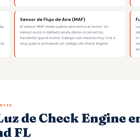
Sensor de Flujo de Aire (MAF)
F
da
El sensor MAF mide cuánto aire entra al motor. Un
La
sensor sucio o dañado envía datos incorrectos,
de
haciendo que el motor trabaje con mezcla muy rica o
ir
ita
muy pobre, activando un código de check engine.
ve
ac
NTES
uz de Check Engine e
nd FL