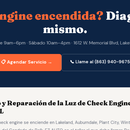
engine encendida?
Diag
mismo.
e 9am–6pm · Sábado 10am–4pm · 1612 W. Memorial Blvd, Lake
📋 Agendar Servicio →
📞 Llame al (863) 940-9675
 y Reparación de la Luz de Check Engin
L
eck engine se enciende en Lakeland, Auburndale, Plant City, Win