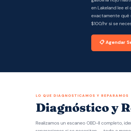
en Lakeland lee el 
exactamente qué s
$100/hr si se nece
📋 Agendar S
LO QUE DIAGNOSTICAMOS Y REPARAMOS
Diagnóstico y R
Realizamos un escaneo OBD-II completo, iden
reparaciones si se necesitan — todo a meno