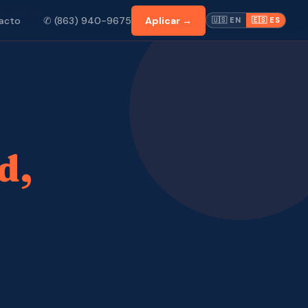
63) 940-9675
✆ (863) 940-9675
Aplicar →
acto
🇺🇸 EN
🇪🇸 ES
d,