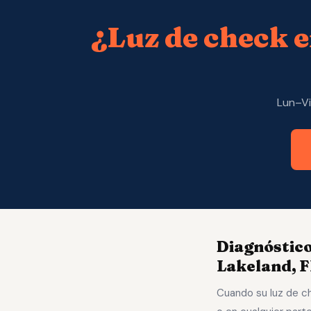
¿Luz de check 
Lun–Vi
Diagnóstico
Lakeland, F
Cuando su luz de ch