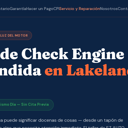
Reparación Abierto a Todos
· Lakeland, FL ·
📍 1612 W. Memorial Blvd
·
(8
ntario
Garantía
Hacer un Pago
CPI
Servicio y Reparación
Nosotros
Cont
 LUZ DEL MOTOR
 de Check Engine
ndida
en Lakelan
ismo Día — Sin Cita Previa
nja puede significar docenas de cosas — desde un tapón de
ta algo que necesita atención inmediata. El taller de EZ AUTO