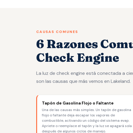
CAUSAS COMUNES
6 Razones Comun
Check Engine
La luz de check engine está conectada a cien
son las causas que más vemos en Lakeland.
Tapón de Gasolina Flojo o Faltante
Una de las causas más simples. Un tapón de gasolina
flojo o faltante deja escapar los vapores de
combustible, activando un código del sistema evap.
Apriete o reemplace el tapón y la luz se apagará sola
después de algunos ciclos de manejo.